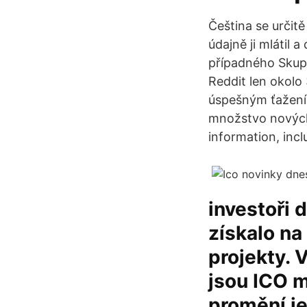
Čeština se určitě
údajně ji mlátil 
případného Skupin
Reddit len okolo
úspešným ťažení
množstvo nových 
information, inc
investoři 
získalo na
projekty. 
jsou ICO m
promění je