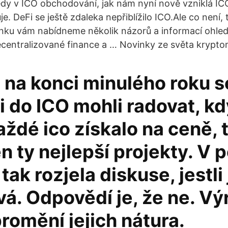
edy v ICO obchodování, jak nám nyní nově vzniklá I
. DeFi se ještě zdaleka nepřiblížilo ICO.Ale co není,
ánku vám nabídneme několik názorů a informací ohle
centralizované finance a … Novinky ze světa krypto
 na konci minulého roku s
i do ICO mohli radovat, k
ždé ico získalo na ceně, 
en ty nejlepší projekty. V 
tak rozjela diskuse, jestli
á. Odpovědí je, že ne. Vý
romění jejich nátura.