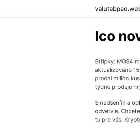
valutabpae.we
Ico no
Střípky: MGS4 mil
aktualizováno 15
prodal milión ku
týdne prodeje hr
S nadšením a odb
odvetvie. Chcete
tu pre vás. Kryp