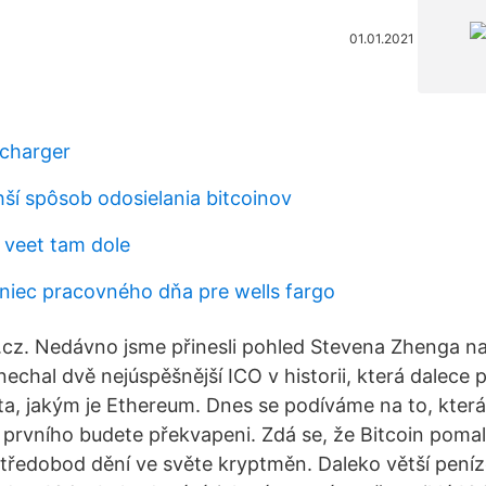
01.01.2021
charger
ší spôsob odosielania bitcoinov
 veet tam dole
oniec pracovného dňa pre wells fargo
.cz. Nedávno jsme přinesli pohled Stevena Zhenga na
chal dvě nejúspěšnější ICO v historii, která dalece 
ta, jakým je Ethereum. Dnes se podíváme na to, která
 prvního budete překvapeni. Zdá se, že Bitcoin pomal
tředobod dění ve světe kryptměn. Daleko větší peníz