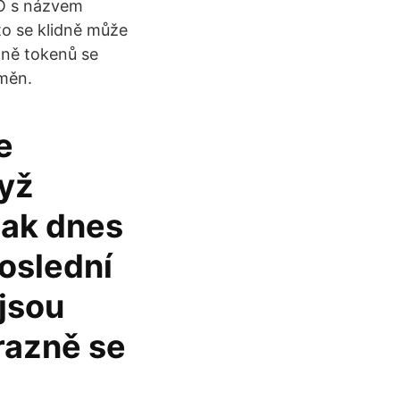
CO s názvem
 to se klidně může
dně tokenů se
měn.
e
dyž
tak dnes
poslední
 jsou
razně se