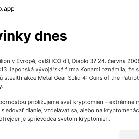
b.app
vinky dnes
ion v Evropě, další ICO díl, Diablo 3? 24. června 2008
:13 Japonská vývojářská firma Konami oznámila, že 
sů stealth akce Metal Gear Solid 4: Guns of the Patri
y.
ornosťou približujeme svet kryptomien – extrémne r
 sledovať dianie, vzdelávať sa, alebo na kryptomená
totrejder je sprievodca svetom kryptomien.