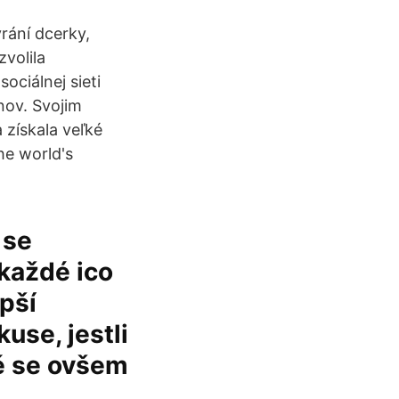
ýrání dcerky,
zvolila
ociálnej sieti
nov. Svojim
získala veľké
he world's
 se
 každé ico
epší
use, jestli
ně se ovšem