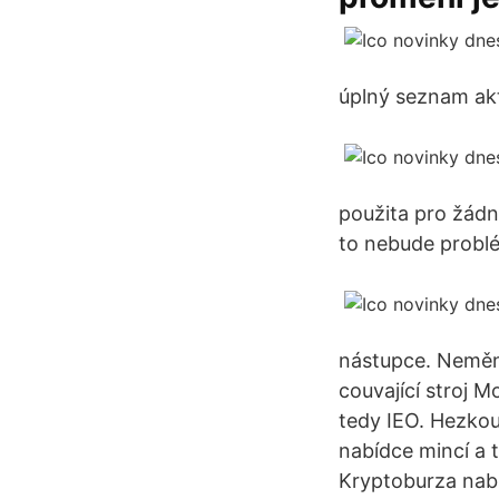
úplný seznam akti
použita pro žádný
to nebude probl
nástupce. Nemění 
couvající stroj 
tedy IEO. Hezkou 
nabídce mincí a 
Kryptoburza nabí