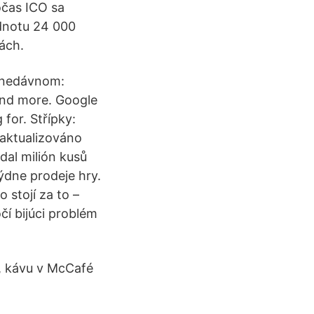
očas ICO sa
dnotu 24 000
ách.
ednedávnom:
and more. Google
for. Střípky:
 aktualizováno
dal milión kusů
ýdne prodeje hry.
stojí za to –
í bijúci problém
ac, kávu v McCafé