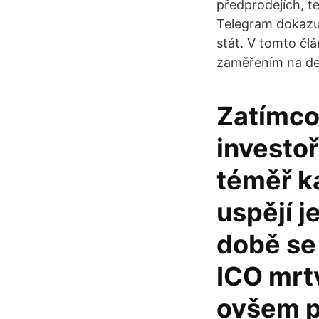
předprodejích, t
Telegram dokazuje
stát. V tomto čl
zaměřením na de
Zatímco
investoř
téměř ka
uspějí j
době se 
ICO mrtv
ovšem p