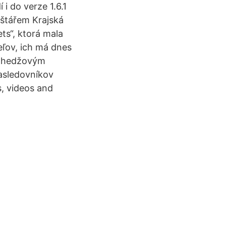
i do verze 1.6.1
olštářem Krajská
ts“, ktorá mala
eľov, ich má dnes
m hedžovým
asledovníkov
s, videos and