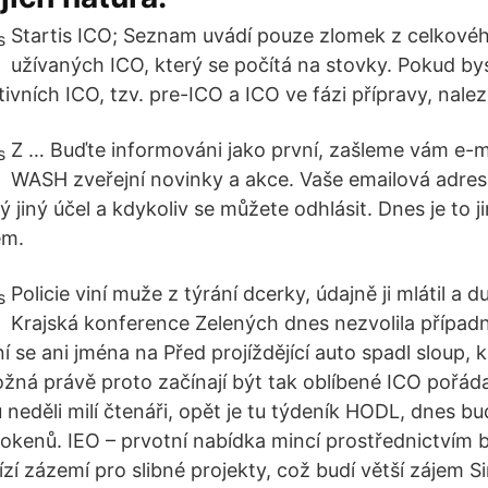
Startis ICO; Seznam uvádí pouze zlomek z celkové
užívaných ICO, který se počítá na stovky. Pokud by
vních ICO, tzv. pre-ICO a ICO ve fázi přípravy, nalez
Z … Buďte informováni jako první, zašleme vám e-m
WASH zveřejní novinky a akce. Vaše emailová adre
 jiný účel a kdykoliv se můžete odhlásit. Dnes je to jin
ém.
Policie viní muže z týrání dcerky, údajně ji mlátil a d
Krajská konference Zelených dnes nezvolila přípa
se ani jména na Před projíždějící auto spadl sloup, k
Možná právě proto začínají být tak oblíbené ICO pořá
neděli milí čtenáři, opět je tu týdeník HODL, dnes bu
tokenů. IEO – prvotní nabídka mincí prostřednictvím 
zí zázemí pro slibné projekty, což budí větší zájem 