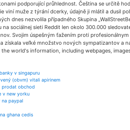
onami podporující průhlednost. Čeština se určitě hodí 
ie viní muže z týrání dcerky, údajně ji mlátil a dusil p
ých dnes nezvolila případného Skupina „WallStreetBe
 na sociálnej sieti Reddit len okolo 300.000 sledovat
iónov. Svojim úspešným ťažením proti profesionálny
na získala veľké množstvo nových sympatizantov a n
h the world's information, including webpages, image
 banky v singapuru
vený (obvm) vitali apirinem
t prodat obchod
e v new yorku
r na paypal
 na ghana cedis