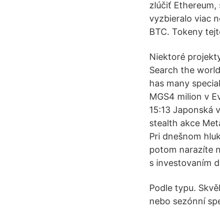
zlúčiť Ethereum,
vyzbieralo viac
BTC. Tokeny tej
Niektoré projekt
Search the world
has many special 
MGS4 milion v Evr
15:13 Japonská v
stealth akce Met
Pri dnešnom hluk
potom narazíte n
s investovaním d
Podle typu. Skvěl
nebo sezónní speci