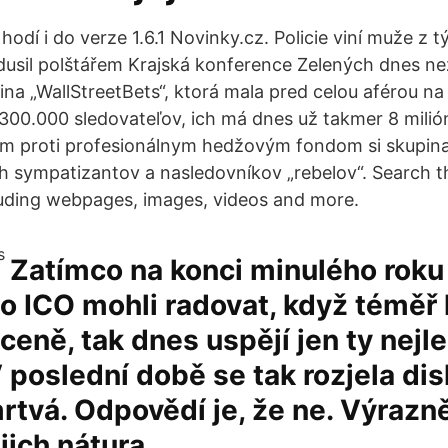
 hodí i do verze 1.6.1 Novinky.cz. Policie viní muže z t
a dusil polštářem Krajská konference Zelených dnes ne
a „WallStreetBets“, ktorá mala pred celou aférou na s
 300.000 sledovateľov, ich má dnes už takmer 8 milió
m proti profesionálnym hedžovým fondom si skupina 
sympatizantov a nasledovníkov „rebelov“. Search t
luding webpages, images, videos and more.
Zatímco na konci minulého roku
do ICO mohli radovat, když téměř
 ceně, tak dnes uspějí jen ty nejl
V poslední době se tak rozjela disk
rtvá. Odpovědí je, že ne. Výraz
jich nátura.