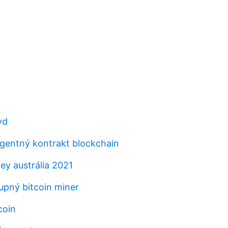
yd
ligentný kontrakt blockchain
ey austrália 2021
pný bitcoin miner
coin