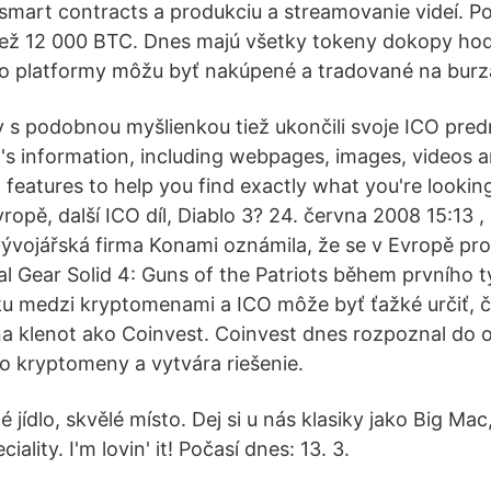
 smart contracts a produkciu a streamovanie videí. P
 než 12 000 BTC. Dnes majú všetky tokeny dokopy ho
to platformy môžu byť nakúpené a tradované na burz
y s podobnou myšlienkou tiež ukončili svoje ICO pr
's information, including webpages, images, videos 
features to help you find exactly what you're looking 
opě, další ICO díl, Diablo 3? 24. června 2008 15:13 ,
ývojářská firma Konami oznámila, že se v Evropě pro
al Gear Solid 4: Guns of the Patriots během prvního t
u medzi kryptomenami a ICO môže byť ťažké určiť, čo 
a klenot ako Coinvest. Coinvest dnes rozpoznal do oč
o kryptomeny a vytvára riešenie.
é jídlo, skvělé místo. Dej si u nás klasiky jako Big M
ality. I'm lovin' it! Počasí dnes: 13. 3.