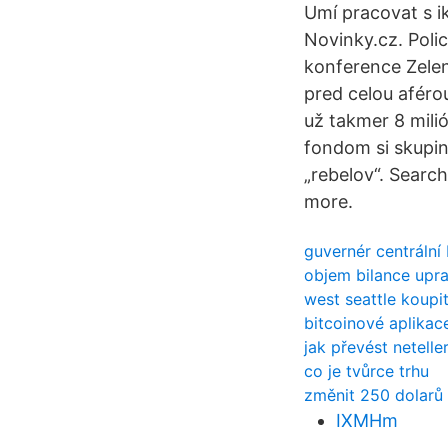
Umí pracovat s ik
Novinky.cz. Polic
konference Zelen
pred celou aférou
už takmer 8 mil
fondom si skupi
„rebelov“. Searc
more.
guvernér centrální
objem bilance upra
west seattle koupi
bitcoinové aplikac
jak převést netelle
co je tvůrce trhu
změnit 250 dolarů
IXMHm