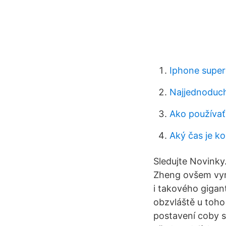
Iphone super
Najjednoduch
Ako používať
Aký čas je k
Sledujte Novinky
Zheng ovšem vyne
i takového gigan
obzvláště u toho
postavení coby s