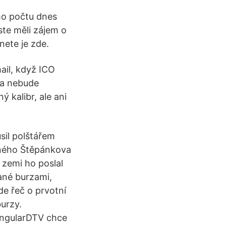
ho počtu dnes
ste měli zájem o
nete je zde.
ail, když ICO
sa nebude
ý kalibr, ale ani
usil polštářem
dného Štěpánkova
 zemi ho poslal
dané burzami,
de řeč o prvotní
burzy.
SingularDTV chce