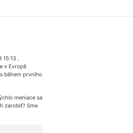
 15:13 ,
se v Evropě
ots během prvního
ýchlo meniace sa
ch zarobiť? Sme