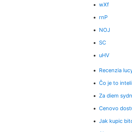
wXf
rnP
NOJ
SC
uHV
Recenzia luc
Čo je to inte
Za diem sydn
Cenovo dostu
Jak kupic bit