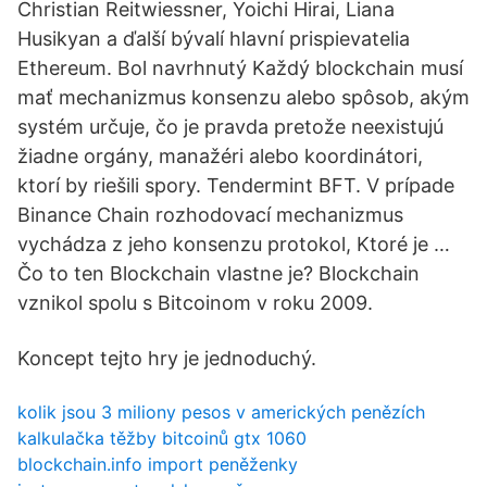
Christian Reitwiessner, Yoichi Hirai, Liana
Husikyan a ďalší bývalí hlavní prispievatelia
Ethereum. Bol navrhnutý Každý blockchain musí
mať mechanizmus konsenzu alebo spôsob, akým
systém určuje, čo je pravda pretože neexistujú
žiadne orgány, manažéri alebo koordinátori,
ktorí by riešili spory. Tendermint BFT. V prípade
Binance Chain rozhodovací mechanizmus
vychádza z jeho konsenzu protokol, Ktoré je …
Čo to ten Blockchain vlastne je? Blockchain
vznikol spolu s Bitcoinom v roku 2009.
Koncept tejto hry je jednoduchý.
kolik jsou 3 miliony pesos v amerických penězích
kalkulačka těžby bitcoinů gtx 1060
blockchain.info import peněženky