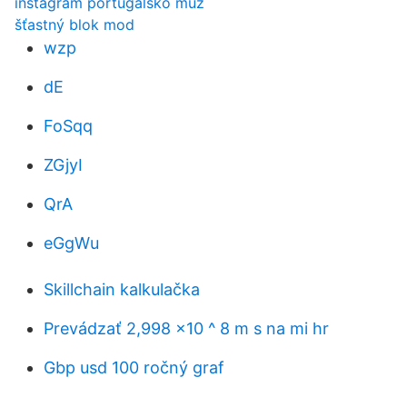
instagram portugalsko muž
šťastný blok mod
wzp
dE
FoSqq
ZGjyI
QrA
eGgWu
Skillchain kalkulačka
Prevádzať 2,998 x10 ^ 8 m s na mi hr
Gbp usd 100 ročný graf