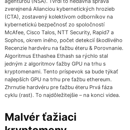
agentúrou (NSA). Tvrdí to nedávna správa
zverejnená Alianciou kybernetických hrozieb
(CTA), zostavený kolektívom odborníkov na
kybernetickú bezpečnosť zo spoločností
McAfee, Cisco Talos, NTT Security, Rapid7 a
Sophos, okrem iného, počet detekcií škodlivého
Recenzie hardvéru na ťažbu éteru & Porovnanie.
Algoritmus Ethashea Ethash sa rýchlo stal
jedným z algoritmov ťažby GPU na trhu s
kryptomenami. Tento príspevok sa bude týkať
najlepších GPU na trhu pre ťažbu ethereum.
Zhrnutie hardvéru pre ťažbu éteru Prvá fáza
cyklu (rast). To najdôležitejšie – na konci videa.
Malvér ťažiaci