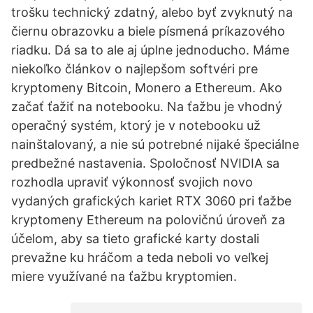
trošku technický zdatný, alebo byť zvyknutý na
čiernu obrazovku a biele písmená príkazového
riadku. Dá sa to ale aj úplne jednoducho. Máme
niekoľko článkov o najlepšom softvéri pre
kryptomeny Bitcoin, Monero a Ethereum. Ako
začať ťažiť na notebooku. Na ťažbu je vhodný
operačný systém, ktorý je v notebooku už
nainštalovaný, a nie sú potrebné nijaké špeciálne
predbežné nastavenia. Spoločnosť NVIDIA sa
rozhodla upraviť výkonnosť svojich novo
vydaných grafických kariet RTX 3060 pri ťažbe
kryptomeny Ethereum na polovičnú úroveň za
účelom, aby sa tieto grafické karty dostali
prevažne ku hráčom a teda neboli vo veľkej
miere využívané na ťažbu kryptomien.