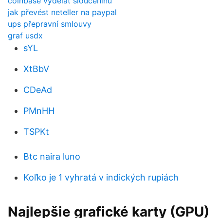
coinbase vydělat sloučeninu
jak převést neteller na paypal
ups přepravní smlouvy
graf usdx
sYL
XtBbV
CDeAd
PMnHH
TSPKt
Btc naira luno
Koľko je 1 vyhratá v indických rupiách
Najlepšie grafické karty (GPU)