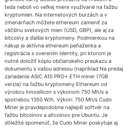
teda neboli vo veľkej miere využívané na ťažbu
kryptomien. Na internetových burzách a v
zmenárňach môžete ethereum zameniť za
väčšinu svetových mien (USD, GBP), ale aj za
bitcoiny a ďalšie kryptomeny. Podmienkou na
nákup je aktívna ethereum peňaženka a
registrácia s overením identity, pri ktorom je
nutné doložiť kópiu občianskeho preukazu a
dokumentu s vašou adresou (napríklad Na predaj
zariadenie ASIC A10 PRO+ ETH miner (7GB
verzia) na ťažbu kryptomeny Ethereum od
výrobcu Innosilicon s výkonom 750 Mh/s a
spotrebou 1350 W/h. Výkon: 750 Mh/s Cudo
Miner je pravdepodobne najlepší softvér na
ťažbu bitcoinov a altcoinov pre Ubuntu. Je
dôležité spomenúť, že Cudo Miner poskytuje aj