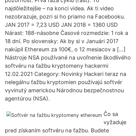
pozornosť. Prvá fáza cyklu (rast). To
najdôležitejšie – na konci videa. Ak ti video
nezobrazuje, pozri si ho priamo na Facebooku.
JAN 2017 = 7,23 USD JAN 2018 = 1360 USD
Nárast: 188-násobne Časové rozmedzie: 1 rok a
18 dní. Po slovensky: Ak by si v Januári 2017
nakúpil Ethereum za 100€, o 12 mesiacov a […]
Nástroje NSA používané na uvoľnenie škodlivého
softvéru na ťažbu kryptomeny hackermi
12.02.2021 Category: Novinky Hackeri teraz na
nelegálnu ťažbu kryptomien používajú softvér
vyvinutý americkou Národnou bezpečnostnou
agentúrou (NSA).
Čo sa
vyžaduje
pred získaním softvéru na ťažbu. Budete