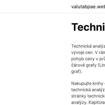
valutabpae.we
Techni
Technická analýz
vývoje cen. V rám
pohyb ceny v prů
čárové grafy (Lin
graf).
Nakupujte knihy 
technická analýz
stránky technick
analýzy. Kapitol