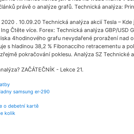
článků právě o analýze grafů. Technická analýza: Prin
 2020 . 10.09.20 Technická analýza akcií Tesla – Kde 
 Ing Čtěte více. Forex: Technická analýza GBP/USD 
iska 4hodinového grafu nevydařené proražení nad ob
je s hladinou 38,2 % Fibonacciho retracementu a po
zřejmě pokračování poklesu. Analýza SZ Technické a
analýza? ZAČÁTEČNÍK - Lekce 21.
latby
ladny samsung er-290
e o debetní kartě
je kolik