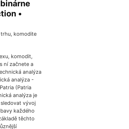
:binárne
tion •
 trhu, komodite
rexu, komodit,
 s ní začnete a
 Technická analýza
nická analýza -
tria (Patria
ická analýza je
 sledovat vývoj
 výbavy každého
základě těchto
ůznější