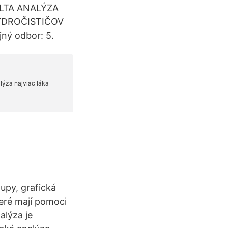
KULTA ANALÝZA
YDROČISTIČOV
ný odbor: 5.
upy, grafická
teré mají pomoci
alýza je