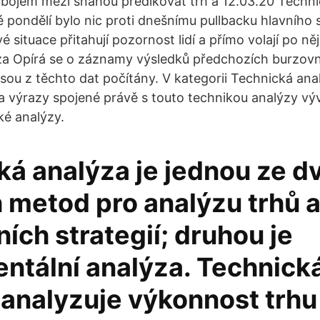
ojem mezi snahou predikovat trh a 12.03.20 Techni
pondělí bylo nic proti dnešnímu pullbacku hlavního
é situace přitahují pozornost lidí a přímo volají po n
za Opírá se o záznamy výsledků předchozích burzov
jsou z těchto dat počítány. V kategorii Technická ana
a výrazy spojené právě s touto technikou analýzy vývo
é analýzy.
ká analýza je jednou ze d
h metod pro analýzu trhů 
ních strategií; druhou je
ntální analýza. Technick
 analyzuje výkonnost trhu