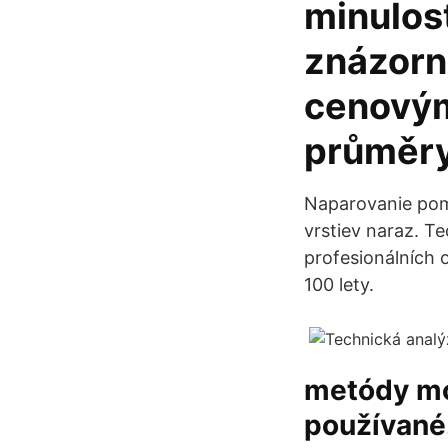
minulos
znázorně
cenovým
průměry
Naparovanie pomá
vrstiev naraz. Te
profesionálních 
100 lety.
metódy moh
používané.