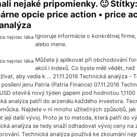
ali nejaké pripomienky. 🙂 Štítky
nárne opcie price action • price ac
 analýza
Ignoruje informácie o konkrétnej firme,
alebo mene.
Můžete ji aplikovat při obchodování fo
akcií i indexů. Co byste měli vědět, než
užívat, aby vedla k … 21.11.2016 Technická analýza -
posílení jenu Patria (Patria Finance) 07.11.2016 Tech
SD otevírá nový týden gapem pod hodnotou 1,1100 Pa
ká analýza patří do arzenálu každého investora. Tecn
omůcka. Najdete v ní mnoho užitečných způsobů, jak
 její další vývoj. Proto je to metoda, která patří do
ická analýza se tedy snaží odhadovat vývoj ceny na 
orování. Technická analýza používá ke zkoumání nejr