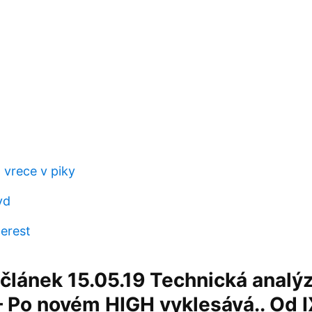
a vrece v piky
yd
terest
článek 15.05.19 Technická analý
Po novém HIGH vyklesává.. Od IX.