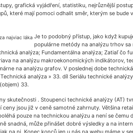
py, grafická vyjádření, statistiku, nejrůznější postu
ů, které mají pomoci odhalit směr, kterým se bude 
Je to podobný přístup, jako když kupuj
populárne metódy na analýzu trhov sa 
hnická analýza; Fundamentálna analýza; Zatiaľ čo 
riava na analýzu makroekonomických indikátorov, te
márne na analýzu grafov. V poslednej dobe technická
 Technická analýza » 33. díl Seriálu technické analýzy
(objem) 33.
ny skutečnosti . Stoupenci technické analýzy (AT) tv
cí ceny jsou již v ceně samotné zahrnuty. Většina reta
oléhá pouze na technickou analýzu a není se čemu d
ně snadná, může přinášet dobré výsledky a na intern
jak na ni. Konec konců jen u nás na webu máme v ser