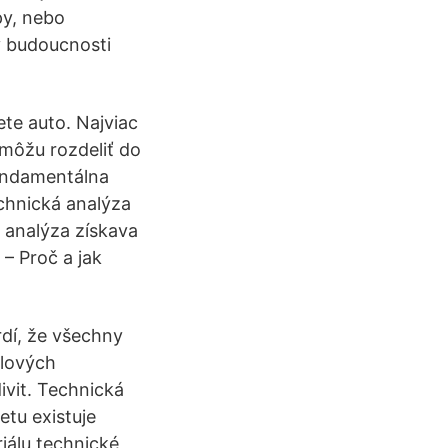
py, nebo
v budoucnosti
ete auto. Najviac
môžu rozdeliť do
fundamentálna
chnická analýza
 analýza získava
 – Proč a jak
rdí, že všechny
ilových
ivit. Technická
etu existuje
iálu technické