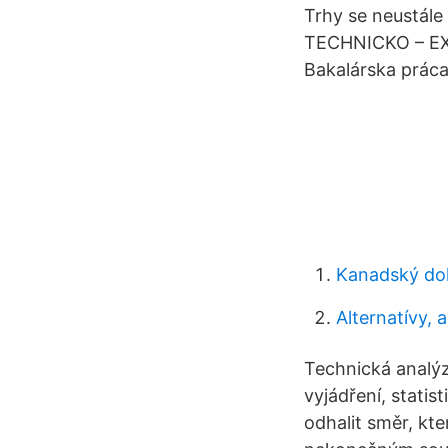
Trhy se neustál
TECHNICKO – E
Bakalárska práca
Kanadský dolá
Alternatívy, 
Technická analýz
vyjádření, stati
odhalit směr, kt