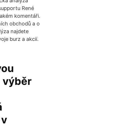
cká analýza
 supportu René
ějakém komentáři.
ních obchodů a o
lýza najdete
je burz a akcií.
vou
a výběr
á
 v