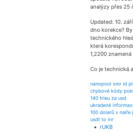
analýzy přes 25 
Updated: 10. září
dno korekce? By
technického hled
která korespondu
1,2200 znamená 
Co je technická 
nanopool xmr id p
chybové kódy pok
140 trieu za usd
ukradené informac
100 dolarů v naiře 
usdt to inr
rUKB