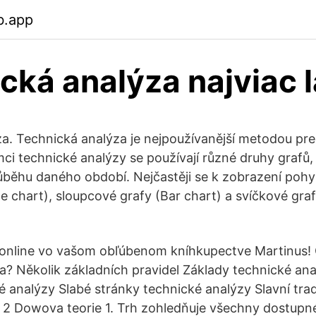
b.app
cká analýza najviac 
a. Technická analýza je nejpoužívanější metodou pr
ci technické analýzy se používají různé druhy grafů,
běhu daného období. Nejčastěji se k zobrazení pohy
e chart), sloupcové grafy (Bar chart) a svíčkové graf
online vo vašom obľúbenom kníhkupectve Martinus! 
a? Několik základních pravidel Základy technické ana
é analýzy Slabé stránky technické analýzy Slavní tra
a 2 Dowova teorie 1. Trh zohledňuje všechny dostupn