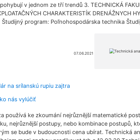
e pohybují v jednom ze tří trendů 3. TECHNICKÁ FA
XPLOATAČNÝCH CHARAKTERISTÍK DRENÁŽNYCH H
 Študijný program: Poľnohospodárska technika Študij
07.06.2021
r na srílanskú rupiu zajtra
ako nás vylúčiť
a používá ke zkoumání nejrůznější matematické post
stiku, nejrůznější postupy, nebo kombinace postupů, k
erým se bude v budoucnosti cena ubírat. Technická an