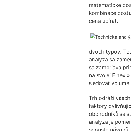
matematické postu
kombinace postup
cena ubírat.
dvoch typov: Tec
analýza sa zame
sa zameriava pri
na svojej Finex »
sledovat volume 
Trh odráží všech
faktory ovlivňují
obchodníků se sp
analýza je poměr
spousta návodů, 