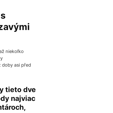
 s
zavými
až niekoľko
ny
 doby asi před
y tieto dve
ódy najviac
ntároch,