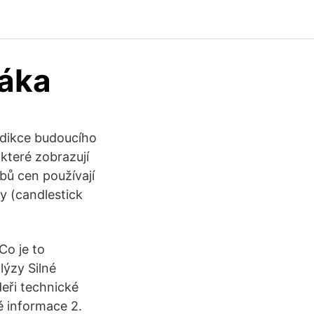
láka
edikce budoucího
 které zobrazují
bů cen používají
y (candlestick
Co je to
lýzy Silné
deři technické
é informace 2.