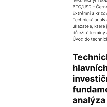
nekonečným soub
BTC/USD – Černé 
Extrémní a krizov
Technická analý
ukazatele, které 
důležité termíny 
Úvod do technick
Technic
hlavníc
investič
fundame
analýza