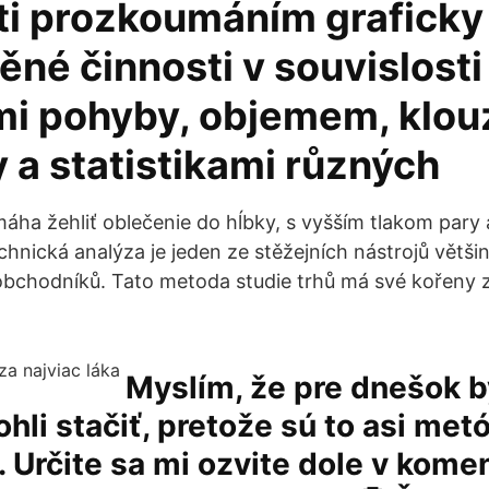
ti prozkoumáním graficky
né činnosti v souvislosti
i pohyby, objemem, klou
 a statistikami různých
ha žehliť oblečenie do hĺbky, s vyšším tlakom pary 
chnická analýza je jeden ze stěžejních nástrojů větši
obchodníků. Tato metoda studie trhů má své kořeny z
Myslím, že pre dnešok b
li stačiť, pretože sú to asi met
 Určite sa mi ozvite dole v kome