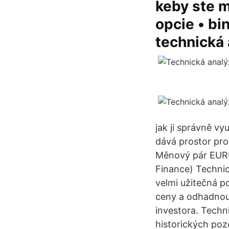
keby ste m
opcie • bi
technická
jak ji správně vy
dává prostor pro 
Měnový pár EURU
Finance) Technic
velmi užitečná p
ceny a odhadnout
investora. Techn
historických poz