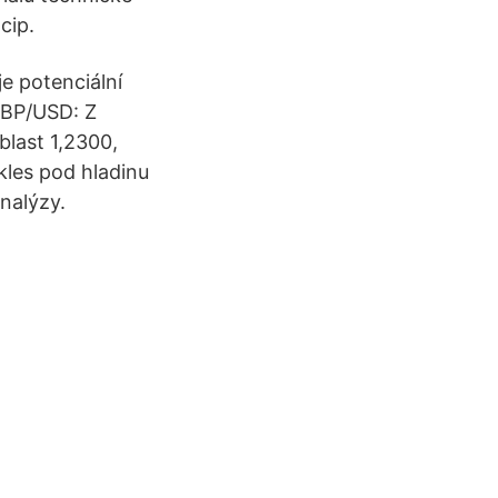
cip.
je potenciální
GBP/USD: Z
last 1,2300,
kles pod hladinu
nalýzy.