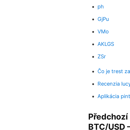
ph
GjPu
VMo
AKLGS
ZSr
Čo je trest z
Recenzia luc
Aplikácia pin
Předchozí 
BTC/USD – 