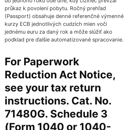
do jednoho roku ode dne, kdy cizinec převzal
průkaz k povolení pobytu. Ročný prehľad
(Passport) obsahuje denné referenčné výmenné
kurzy ECB jednotlivých cudzích mien voči
jednému euru za daný rok a môže slúžiť ako
podklad pre ďalšie automatizované spracovanie.
For Paperwork
Reduction Act Notice,
see your tax return
instructions. Cat. No.
71480G. Schedule 3
(Form 1040 or 1040-