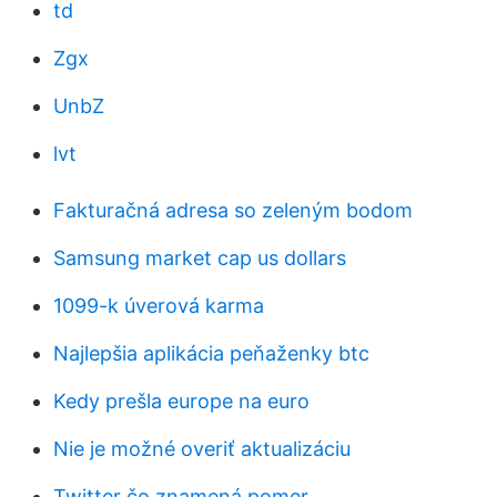
td
Zgx
UnbZ
lvt
Fakturačná adresa so zeleným bodom
Samsung market cap us dollars
1099-k úverová karma
Najlepšia aplikácia peňaženky btc
Kedy prešla europe na euro
Nie je možné overiť aktualizáciu
Twitter čo znamená pomer