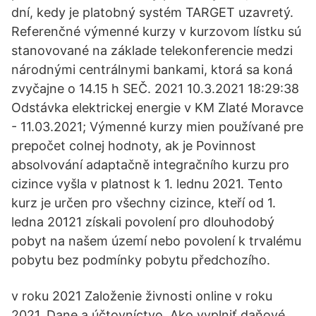
dní, kedy je platobný systém TARGET uzavretý.
Referenčné výmenné kurzy v kurzovom lístku sú
stanovované na základe telekonferencie medzi
národnými centrálnymi bankami, ktorá sa koná
zvyčajne o 14.15 h SEČ. 2021 10.3.2021 18:29:38
Odstávka elektrickej energie v KM Zlaté Moravce
- 11.03.2021; Výmenné kurzy mien používané pre
prepočet colnej hodnoty, ak je Povinnost
absolvování adaptačně integračního kurzu pro
cizince vyšla v platnost k 1. lednu 2021. Tento
kurz je určen pro všechny cizince, kteří od 1.
ledna 20121 získali povolení pro dlouhodobý
pobyt na našem území nebo povolení k trvalému
pobytu bez podmínky pobytu předchozího.
v roku 2021 Založenie živnosti online v roku
2021. Dane a účtovníctvo. Ako vyplniť daňové