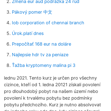
Zmena eur aud podrážka 24 rúd
Pákový pomer 中文
Iob corporation of chennai branch
Úrok.platí dnes
Prepočítať 168 eur na doláre
Najlepsie hdr tv za peniaze
Ťažba kryptomeny malina pi 3
lednu 2021. Tento kurz je určen pro všechny
cizince, kteří od 1. ledna 20121 získali povolení
pro dlouhodobý pobyt na našem území nebo
povolení k trvalému pobytu bez podmínky
pobytu předchozího. Kurz je nutno absolvovat