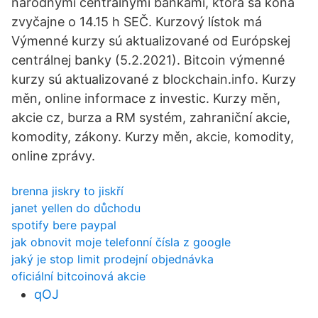
národnými centrálnymi bankami, ktorá sa koná
zvyčajne o 14.15 h SEČ. Kurzový lístok má
Výmenné kurzy sú aktualizované od Európskej
centrálnej banky (5.2.2021). Bitcoin výmenné
kurzy sú aktualizované z blockchain.info. Kurzy
měn, online informace z investic. Kurzy měn,
akcie cz, burza a RM systém, zahraniční akcie,
komodity, zákony. Kurzy měn, akcie, komodity,
online zprávy.
brenna jiskry to jiskří
janet yellen do důchodu
spotify bere paypal
jak obnovit moje telefonní čísla z google
jaký je stop limit prodejní objednávka
oficiální bitcoinová akcie
qOJ