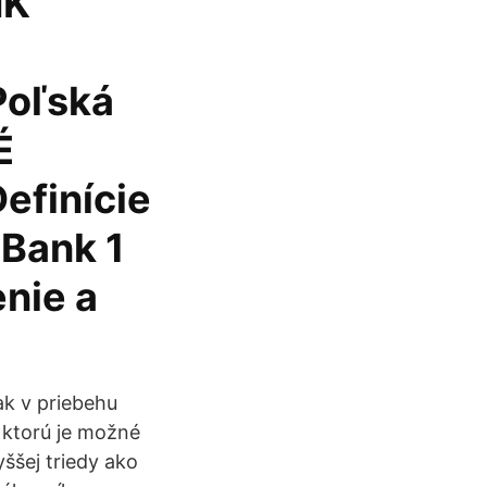
NK
Poľská
É
efinície
Bank 1
enie a
k v priebehu
, ktorú je možné
yššej triedy ako