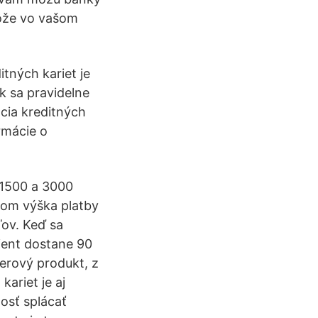
ôže vo vašom
tných kariet je
k sa pravidelne
cia kreditných
rmácie o
 1500 a 3000
tom výška platby
ľov. Keď sa
ient dostane 90
verový produkt, z
ariet je aj
osť splácať