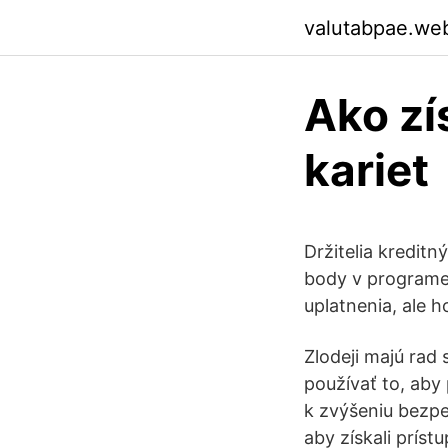
valutabpae.we
Ako zí
kariet
Držitelia kredit
body v programe
uplatnenia, ale 
Zlodeji majú rad 
používať to, aby
k zvýšeniu bezpe
aby získali prís