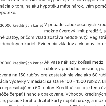
rmácia o tom, na akú hypotéku máte nárok, vám pom
ypotéke.
V prípade zabezpečených kredi
možné úverový limit predĺžiť, a
né platby, pričom vklad zostáva nedotknutý. Registrá
e debetných kariet. Evidencia vkladov a vkladov. Info
Ak vaše náklady kolísali medzi
rubľov v priebehu mesiaca, po
ovená na 150 rubľov pre zostatok nie viac ako 60 rub
cia výdavky v mesiaci sa stane 100 - 1500 rubľov, kl
ou nepresahujúcou 60 rubľov. Kreditná karta je teda ú
môže čerpať financie opakovane. Výhodou kreditných k
e, počas ktorého držiteľ karty neplatí úroky, a možn