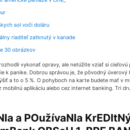
eur
kych sol voči doláru
álny riaditeľ zatknutý v kanade
še 30 obrázkov
rozhodli vykonať opravy, ale netúžite vziať si cieľovú
ie k panike. Dobrou správou je, že pôvodný úverový li
ýšiť a to o 5 %. O pohyboch na karte budete mať v 
z mobilnú aplikáciu alebo cez internet banking. Tri d
Ia a POužívaNIa KrEDItN