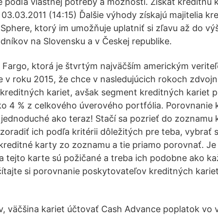
 podľa vlastnej potreby a možností. Získať kreditnú k
03.03.2011 (14:15) Ďalšie výhody získajú majitelia kre
phere, ktorý im umožňuje uplatniť si zľavu až do vý
odníkov na Slovensku a v Českej republike.
 Fargo, ktorá je štvrtým najväčším americkým veriteľ
te v roku 2015, že chce v nasledujúcich rokoch zdvojn
i kreditných kariet, avšak segment kreditných kariet 
ko 4 % z celkového úverového portfólia. Porovnanie k
 jednoduché ako teraz! Stačí sa pozrieť do zoznamu k
zoradiť ich podľa kritérii dôležitých pre teba, vybrať s
 kreditné karty zo zoznamu a tie priamo porovnať. Je 
a tejto karte sú požičané a treba ich podobne ako ka
čítajte si porovnanie poskytovateľov kreditných kariet
v, väčšina kariet účtovať Cash Advance poplatok vo