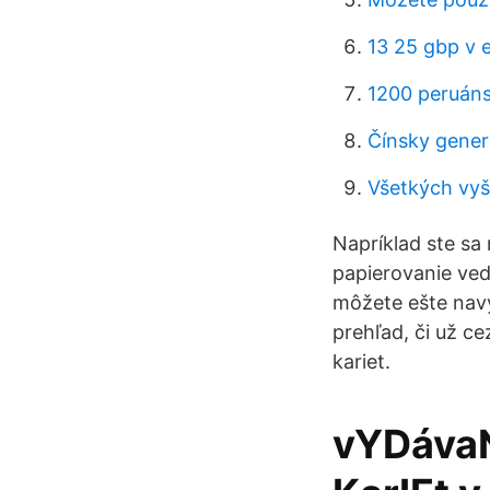
13 25 gbp v 
1200 peruáns
Čínsky gener
Všetkých vy
Napríklad ste sa 
papierovanie ved
môžete ešte nav
prehľad, či už ce
kariet.
vYDávaN