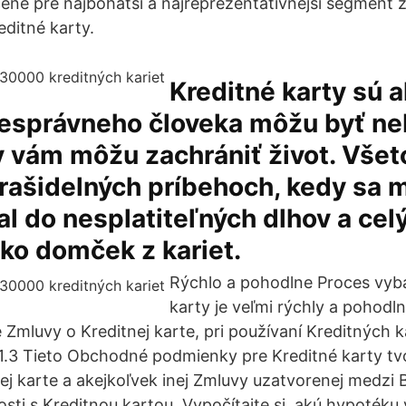
čené pre najbohatší a najreprezentatívnejší segment 
ditné karty.
Kreditné karty sú a
nesprávneho človeka môžu byť n
 vám môžu zachrániť život. Všet
trašidelných príbehoch, kedy sa m
al do nesplatiteľných dlhov a celý
ako domček z kariet.
Rýchlo a pohodlne Proces vyba
karty je veľmi rýchly a pohodln
Zmluvy o Kreditnej karte, pri používaní Kreditných ka
i. 1.3 Tieto Obchodné podmienky pre Kreditné karty tv
ej karte a akejkoľvek inej Zmluvy uzatvorenej medzi
losti s Kreditnou kartou. Vypočítajte si, akú hypoté