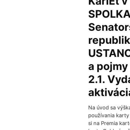
KarIEt 
SPOLKA 
Senator
republi
USTANOV
a pojmy
2.1. Vyd
aktiváci
Na úvod sa výšk
používania karty
si na Premia kart