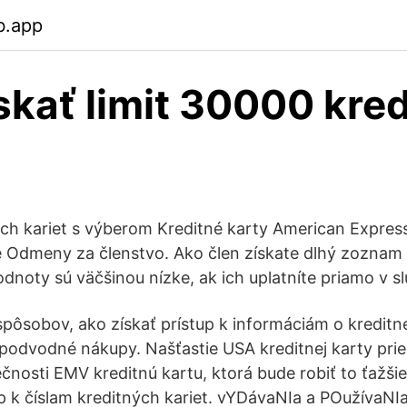
b.app
skať limit 30000 kre
ných kariet s výberom Kreditné karty American Expre
 Odmeny za členstvo. Ako člen získate dlhý zoznam
hodnoty sú väčšinou nízke, ak ich uplatníte priamo v 
spôsobov, ako získať prístup k informáciám o kreditne
 podvodné nákupy. Našťastie USA kreditnej karty pri
čnosti EMV kreditnú kartu, ktorá bude robiť to ťažši
tup k číslam kreditných kariet. vYDávaNIa a POužívaN