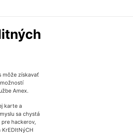
ditných
ss môže získavať
 možností
službe Amex.
j karte a
emyslu sa chystá
e pre hackerov,
Ia KrEDItNýCH