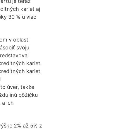
artu je teraz
ditných kariet aj
šky 30 % u viac
om v oblasti
ásobiť svoju
predstavoval
reditných kariet
reditných kariet
i
to úver, takže
ždú inú pôžičku
 a ich
 výške 2% až 5% z