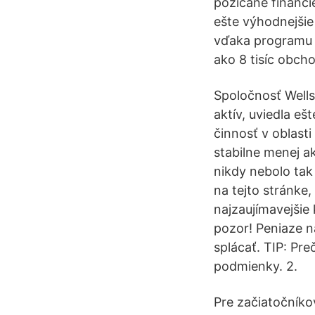
požičané financie
ešte výhodnejšie 
vďaka programu S
ako 8 tisíc obch
Spoločnosť Wells
aktív, uviedla eš
činnosť v oblast
stabilne menej a
nikdy nebolo tak
na tejto stránke, 
najzaujímavejšie
pozor! Peniaze n
splácať. TIP: Pre
podmienky. 2.
Pre začiatočníko