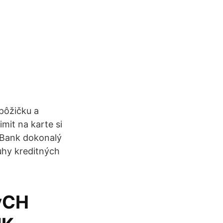
 pôžičku a
mit na karte si
mBank dokonalý
ruhy kreditných
ýCH