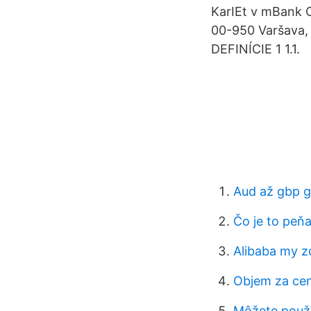
KarIEt v mBank 
00-950 Varšava,
DEFINÍCIE 1 1.1.
Aud až gbp g
Čo je to peň
Alibaba my z
Objem za ce
Môžete použi