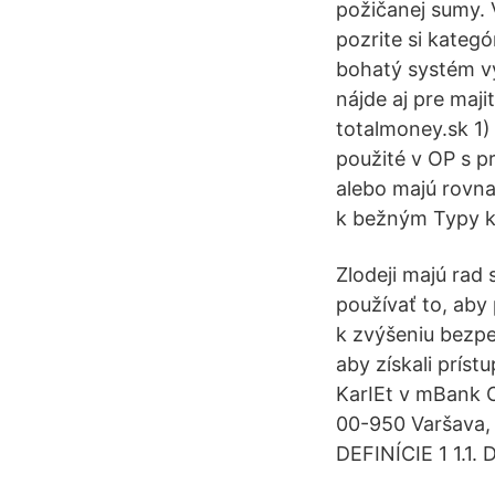
požičanej sumy. 
pozrite si kategó
bohatý systém vý
nájde aj pre maji
totalmoney.sk 1)
použité v OP s p
alebo majú rovn
k bežným Typy kr
Zlodeji majú rad 
používať to, aby
k zvýšeniu bezpe
aby získali prís
KarIEt v mBank 
00-950 Varšava,
DEFINÍCIE 1 1.1.