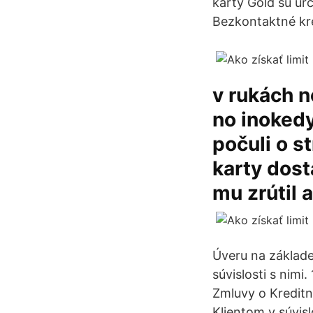
karty Gold sú ur
Bezkontaktné kre
v rukách 
no inokedy
počuli o s
karty dost
mu zrútil 
Úveru na základe 
súvislosti s nim
Zmluvy o Kreditn
Klientom v súvis