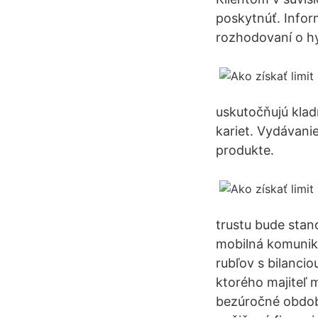
poskytnúť. Info
rozhodovaní o h
uskutočňujú klad
kariet. Vydávani
produkte.
trustu bude stan
mobilná komuniká
rubľov s bilanci
ktorého majiteľ 
bezúročné obdobi