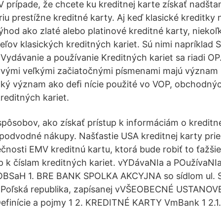
V prípade, že chcete ku kreditnej karte získať nadšta
riu prestížne kreditné karty. Aj keď klasické kreditky
hod ako zlaté alebo platinové kreditné karty, niekoľ
teľov klasických kreditných kariet. Sú nimi napríklad Se
 Vydávanie a používanie Kreditných kariet sa riadi OP
rvými veľkými začiatočnými písmenami majú význam p
aký význam ako deﬁ nície použité vo VOP, obchodn
editných kariet.
spôsobov, ako získať prístup k informáciám o kreditne
 podvodné nákupy. Našťastie USA kreditnej karty pri
čnosti EMV kreditnú kartu, ktorá bude robiť to ťažši
tup k číslam kreditných kariet. vYDávaNIa a POužívaN
OBSaH 1. BRE BANK SPOLKA AKCYJNA so sídlom ul. S
 Poľská republika, zapísanej vVŠEOBECNÉ USTANOV
 Definície a pojmy 1 2. KREDITNÉ KARTY VmBank 1 2.1.