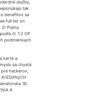
ndardné služby,
 neponúkajú tak
ko benefitov sa
e full list on
. 2) Pojmy
odľa čl. 1.2 OP
ých podmienkach
j karte a
emyslu sa chystá
e pre hackerov,
Ia KrEDItNýCH
enatorska 18,
ENIA A