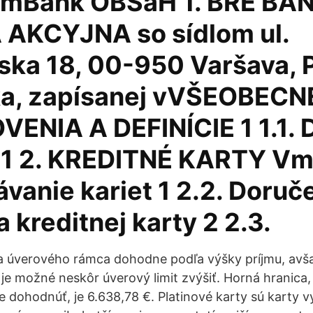
v mBank OBSaH 1. BRE BA
AKCYJNA so sídlom ul.
ska 18, 00-950 Varšava, 
ka, zapísanej vVŠEOBECN
ENIA A DEFINÍCIE 1 1.1. D
 1 2. KREDITNÉ KARTY Vm
ávanie kariet 1 2.2. Doruč
a kreditnej karty 2 2.3.
a úverového rámca dohodne podľa výšky príjmu, avša
 je možné neskôr úverový limit zvýšiť. Horná hranica
e dohodnúť, je 6.638,78 €. Platinové karty sú karty v