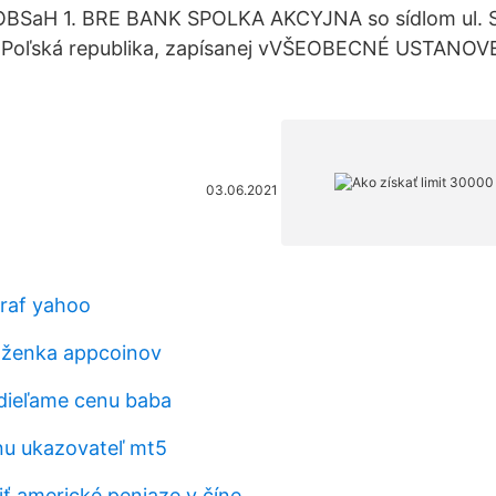
OBSaH 1. BRE BANK SPOLKA AKCYJNA so sídlom ul. S
 Poľská republika, zapísanej vVŠEOBECNÉ USTANOV
03.06.2021
raf yahoo
aženka appcoinov
dieľame cenu baba
nu ukazovateľ mt5
ť americké peniaze v číne_