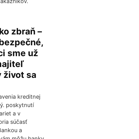
zákazníkov.
ko zbraň –
ebezpečné,
ci sme už
ajiteľ
 život sa
venia kreditnej
ý. poskytnutí
riet a v
oria súčasť
 Bankou a
ku vám môžu banky