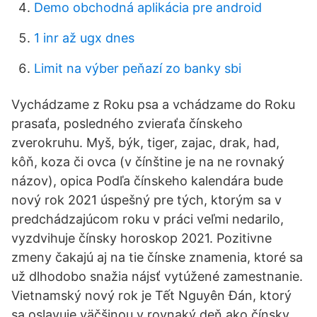
Demo obchodná aplikácia pre android
1 inr až ugx dnes
Limit na výber peňazí zo banky sbi
Vychádzame z Roku psa a vchádzame do Roku
prasaťa, posledného zvieraťa čínskeho
zverokruhu. Myš, býk, tiger, zajac, drak, had,
kôň, koza či ovca (v čínštine je na ne rovnaký
názov), opica Podľa čínskeho kalendára bude
nový rok 2021 úspešný pre tých, ktorým sa v
predchádzajúcom roku v práci veľmi nedarilo,
vyzdvihuje čínsky horoskop 2021. Pozitivne
zmeny čakajú aj na tie čínske znamenia, ktoré sa
už dlhodobo snažia nájsť vytúžené zamestnanie.
Vietnamský nový rok je Tết Nguyên Đán, ktorý
sa oslavuje väčšinou v rovnaký deň ako čínsky