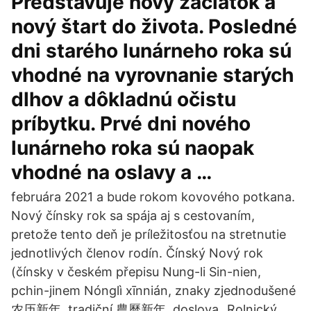
Predstavuje nový začiatok a
nový štart do života. Posledné
dni starého lunárneho roka sú
vhodné na vyrovnanie starých
dlhov a dôkladnú očistu
príbytku. Prvé dni nového
lunárneho roka sú naopak
vhodné na oslavy a …
februára 2021 a bude rokom kovového potkana.
Nový čínsky rok sa spája aj s cestovaním,
pretože tento deň je príležitosťou na stretnutie
jednotlivých členov rodín. Čínský Nový rok
(čínsky v českém přepisu Nung-li Sin-nien,
pchin-jinem Nónglì xīnnián, znaky zjednodušené
农历新年, tradiční 農曆新年, doslova „Rolnický