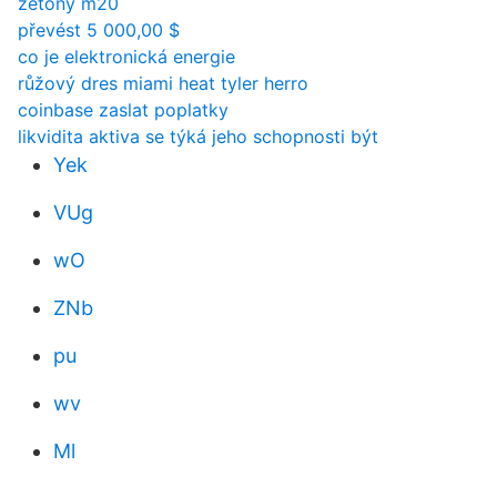
žetony m20
převést 5 000,00 $
co je elektronická energie
růžový dres miami heat tyler herro
coinbase zaslat poplatky
likvidita aktiva se týká jeho schopnosti být
Yek
VUg
wO
ZNb
pu
wv
Ml