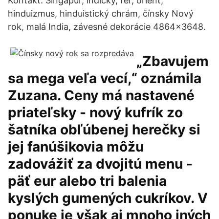
Kontakt. Singapur, indický, fér, orient,
hinduizmus, hinduistický chrám, čínsky Nový
rok, malá India, závesné dekorácie 4864x3648.
„Zbavujem
sa mega veľa vecí,“ oznámila
Zuzana. Ceny má nastavené
priateľsky - nový kufrík zo
šatníka obľúbenej herečky si
jej fanúšikovia môžu
zadovážiť za dvojitú menu -
päť eur alebo tri balenia
kyslých gumených cukríkov. V
ponuke je však aj mnoho iných