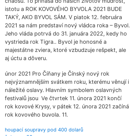
chaosu. To prináša do našich životov múdrosť,
istotu a ROK KOVOVÉHO BYVOLA 2021 BUDE
TAKÝ, AKO BYVOL SÁM. V piatok 12. februára
2021 sa nám predstaví nový vládca roka – Byvol.
Jeho vláda potrvá do 31. januára 2022, kedy ho
vystrieda rok Tigra.. Byvol je honosné a
majestátne zviera, ktoré vzbudzuje rešpekt, ale
aj úctu a dôveru.
únor 2021 Pro Číňany je Čínský nový rok
nejvýznamnějším svátkem roku, kterému věnují i
náležité oslavy. Hlavním symbolem oslavných
festivalů jsou Ve čtvrtek 11. února 2021 končí
rok kovové Krysy, v pátek 12. února 2021 začíná
rok kovového buvola. 11.
houpací soupravy pod 400 dolarů