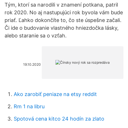
Tým, ktorí sa narodili v znamení potkana, patril
rok 2020. No aj nastupujúci rok byvola vám bude
priať. Ľahko dokončíte to, čo ste úspešne začali.
Či ide o budovanie vlastného hniezdočka lásky,
alebo staranie sa o vzťah.
19.10.2020
Ako zarobiť peniaze na etsy reddit
Rm 1 na libru
Spotová cena kitco 24 hodín za zlato