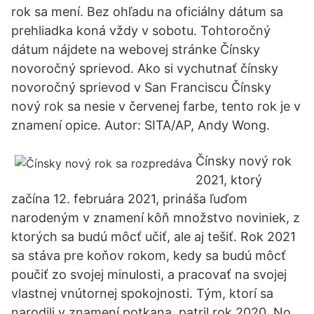
rok sa mení. Bez ohľadu na oficiálny dátum sa
prehliadka koná vždy v sobotu. Tohtoročný
dátum nájdete na webovej stránke Čínsky
novoročný sprievod. Ako si vychutnať čínsky
novoročný sprievod v San Franciscu Čínsky
nový rok sa nesie v červenej farbe, tento rok je v
znamení opice. Autor: SITA/AP, Andy Wong.
Čínsky nový rok
2021, ktorý
začína 12. februára 2021, prináša ľuďom
narodeným v znamení kôň množstvo noviniek, z
ktorých sa budú môcť učiť, ale aj tešiť. Rok 2021
sa stáva pre koňov rokom, kedy sa budú môcť
poučiť zo svojej minulosti, a pracovať na svojej
vlastnej vnútornej spokojnosti. Tým, ktorí sa
narodili v znamení potkana, patril rok 2020. No