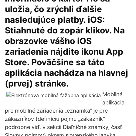
uložia, čo zrýchli ďalšie
nasledujúce platby. iOS:
Stiahnuté do zopár klikov. Na
obrazovke vášho iOS
zariadenia nájdite ikonu App
Store. Poväčšine sa táto
aplikácia nachádza na hlavnej
(prvej) stránke.
Mobilná
aplikácia
pre mobilné zariadenia „eznamka“ je pre
zákazníkov (definíciu pojmu „zákazník“
podrobne viď. v sekcii Diaľničné známky, časť
Slovník pojmov) okrem slovenského jazyka