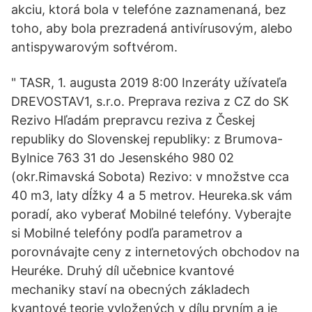
akciu, ktorá bola v telefóne zaznamenaná, bez
toho, aby bola prezradená antivírusovým, alebo
antispywarovým softvérom.
" TASR, 1. augusta 2019 8:00 Inzeráty užívateľa
DREVOSTAV1, s.r.o. Preprava reziva z CZ do SK
Rezivo Hľadám prepravcu reziva z Českej
republiky do Slovenskej republiky: z Brumova-
Bylnice 763 31 do Jesenského 980 02
(okr.Rimavská Sobota) Rezivo: v množstve cca
40 m3, laty dĺžky 4 a 5 metrov. Heureka.sk vám
poradí, ako vyberať Mobilné telefóny. Vyberajte
si Mobilné telefóny podľa parametrov a
porovnávajte ceny z internetových obchodov na
Heuréke. Druhý díl učebnice kvantové
mechaniky staví na obecných základech
kvantové teorie vyložených v dílu prvním a je