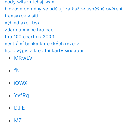
cody wilson tchaj-wan
blokové odměny se udělují za každé úspěšné ověření
transakce v síti.
výhled akcií bsx
zdarma mince hra hack
top 100 chart uk 2003
centrální banka korejských rezerv
hsbc výpis z kreditní karty singapur
MRwLV
fN
iOWX
YvfRq
DJiE
MZ