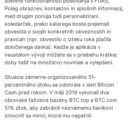
številne funkcionalnosti poslovanja s FURS.
Poleg obrazcev, kontaktov in splošnih informacij,
med drugim ponuja tudi personalizirani
koledarček, preko katerega boste prejemali
obvestila o svojih konkretnih obveznostih in
pravicah (npr. obvestilo o izteku roka plačila
določenega davka). Kedže je aplikácia v
neustálom vývoji môžete sa v priebehu krátkej
doby tešiť na množstvo noviniek a vylepšení.
Situácia zámerne organizovaného 51-
percentného útoku sa odohrala v sieti Bitcoin
Cash pred rokom. V máji 2019 vykonali dva
obrovské ťažobné bazény BTC.top a BTC.com
51% útok, aby zabránili neznámemu baníkovi
zmocniť sa mincí, ktoré mu nepatrili.