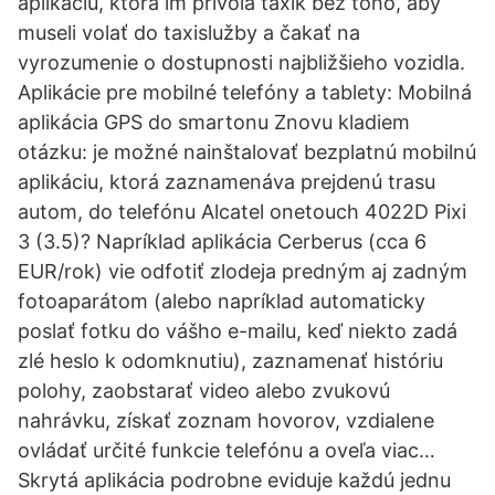
aplikáciu, ktorá im privolá taxík bez toho, aby
museli volať do taxislužby a čakať na
vyrozumenie o dostupnosti najbližšieho vozidla.
Aplikácie pre mobilné telefóny a tablety: Mobilná
aplikácia GPS do smartonu Znovu kladiem
otázku: je možné nainštalovať bezplatnú mobilnú
aplikáciu, ktorá zaznamenáva prejdenú trasu
autom, do telefónu Alcatel onetouch 4022D Pixi
3 (3.5)? Napríklad aplikácia Cerberus (cca 6
EUR/rok) vie odfotiť zlodeja predným aj zadným
fotoaparátom (alebo napríklad automaticky
poslať fotku do vášho e-mailu, keď niekto zadá
zlé heslo k odomknutiu), zaznamenať históriu
polohy, zaobstarať video alebo zvukovú
nahrávku, získať zoznam hovorov, vzdialene
ovládať určité funkcie telefónu a oveľa viac…
Skrytá aplikácia podrobne eviduje každú jednu